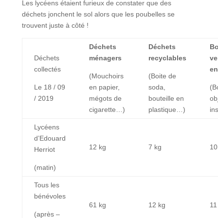
Les lycéens étaient furieux de constater que des
déchets jonchent le sol alors que les poubelles se
trouvent juste à côté !
Déchets
Déchets
Bo
Déchets
ménagers
recyclables
ve
collectés
en
(Mouchoirs
(Boite de
Le 18 / 09
en papier,
soda,
(B
/ 2019
mégots de
bouteille en
ob
cigarette…)
plastique…)
in
Lycéens
d’Edouard
12 kg
7 kg
10
Herriot
(matin)
Tous les
bénévoles
61 kg
12 kg
11
(après –