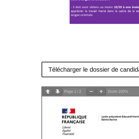
Télécharger le dossier de candid
Page
1
/
2
Zoom
100%