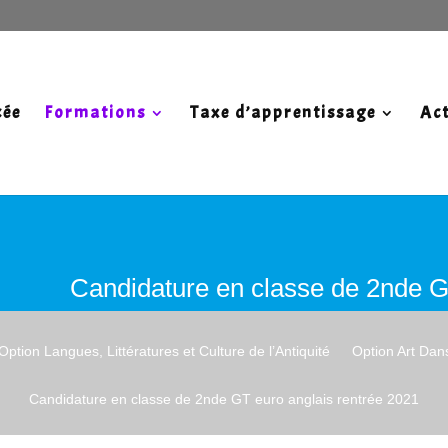
cée
Formations
Taxe d’apprentissage
Act
Candidature en classe de 2nde G
Option Langues, Littératures et Culture de l’Antiquité
Option Art Dan
Candidature en classe de 2nde GT euro anglais rentrée 2021