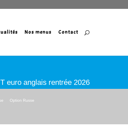
ualités
Nos menus
Contact
T euro anglais rentrée 2026
se
Option Russe