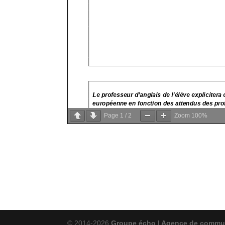
Page
1
/
2
Zoom
100%
© 2014-2026
Groupe écho | Agence de commu