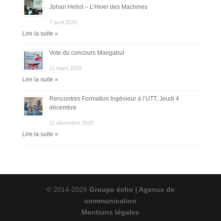
Johan Heliot – L’Hiver des Machines
7 avril 2026
Lire la suite »
Vote du concours Mangabul
11 mars 2026
Lire la suite »
Rencontres Formation Ingénieur à l’UTT, Jeudi 4
décembre
11 décembre 2025
Lire la suite »
© 2014-2026
Groupe écho | Agence de
communication
Mentions légales