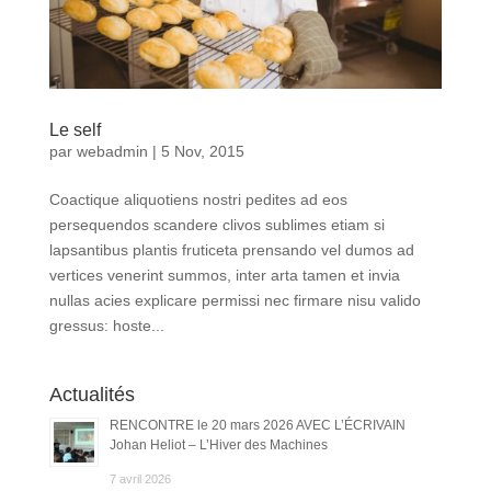
Le self
par
webadmin
|
5 Nov, 2015
Coactique aliquotiens nostri pedites ad eos
persequendos scandere clivos sublimes etiam si
lapsantibus plantis fruticeta prensando vel dumos ad
vertices venerint summos, inter arta tamen et invia
nullas acies explicare permissi nec firmare nisu valido
gressus: hoste...
Actualités
RENCONTRE le 20 mars 2026 AVEC L’ÉCRIVAIN
Johan Heliot – L’Hiver des Machines
7 avril 2026